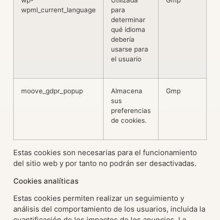
wp-
Utilizada
Gmp
S
wpml_current_language
para
determinar
qué idioma
debería
usarse para
el usuario
moove_gdpr_popup
Almacena
Gmp
1
sus
preferencias
de cookies.
Estas cookies son necesarias para el funcionamiento
del sitio web y por tanto no podrán ser desactivadas.
Cookies analíticas
Estas cookies permiten realizar un seguimiento y
análisis del comportamiento de los usuarios, incluida la
cuantificación de los impactos de los anuncios. La