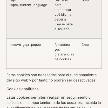
wp-
Utilizada
Gmp
S
wpml_current_language
para
determinar
qué idioma
debería
usarse para
el usuario
moove_gdpr_popup
Almacena
Gmp
1
sus
preferencias
de cookies.
Estas cookies son necesarias para el funcionamiento
del sitio web y por tanto no podrán ser desactivadas.
Cookies analíticas
Estas cookies permiten realizar un seguimiento y
análisis del comportamiento de los usuarios, incluida la
cuantificación de los impactos de los anuncios. La